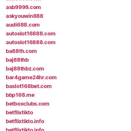
asb9999.com
askyouwin888
audi688.com
autoslot16888.com
autoslot16888.com
ba88th.com
baj88thb
baj88thbz.com
bar4game24hr.com
baslot168bet.com
bbp168.me
betboxclubs.com
betflixtikto
betflixtikto.info
betflixtikto.info