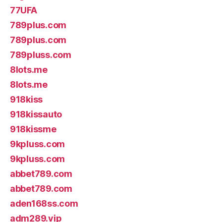
77UFA
789plus.com
789plus.com
789pluss.com
8lots.me
8lots.me
918kiss
918kissauto
918kissme
9kpluss.com
9kpluss.com
abbet789.com
abbet789.com
aden168ss.com
adm289.vip