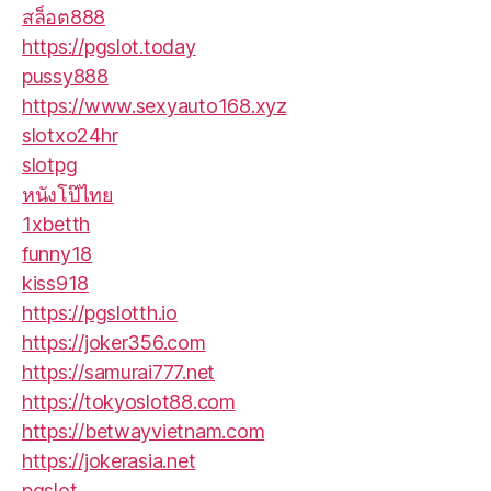
สล็อต888
https://pgslot.today
pussy888
https://www.sexyauto168.xyz
slotxo24hr
slotpg
หนังโป๊ไทย
1xbetth
funny18
kiss918
https://pgslotth.io
https://joker356.com
https://samurai777.net
https://tokyoslot88.com
https://betwayvietnam.com
https://jokerasia.net
pgslot