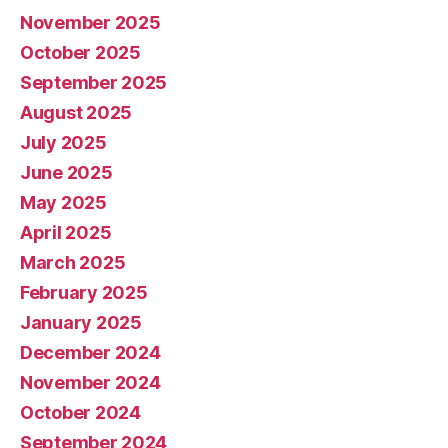
November 2025
October 2025
September 2025
August 2025
July 2025
June 2025
May 2025
April 2025
March 2025
February 2025
January 2025
December 2024
November 2024
October 2024
September 2024