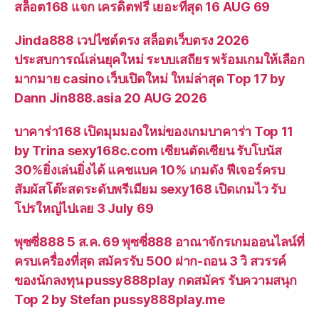
สล็อต168 แจก เครดิตฟรี เยอะที่สุด 16 AUG 69
Jinda888 เวปไซต์ตรง สล็อตเว็บตรง 2026
ประสบการณ์เล่นยุคใหม่ ระบบเสถียร พร้อมเกมให้เลือก
มากมาย casino เว็บเปิดใหม่ ใหม่ล่าสุด Top 17 by
Dann Jin888.asia 20 AUG 2026
บาคาร่า168 เปิดมุมมองใหม่ของเกมบาคาร่า Top 11
by Trina sexy168c.com เซียนตัดเซียน รับโบนัส
30%ยิ่งเล่นยิ่งได้ แคชแบค 10% เกมดัง ฟีเจอร์ครบ
สัมผัสโต๊ะสดระดับพรีเมียม sexy168 เปิดเกมไว รับ
โปรใหญ่ไปเลย 3 July 69
พุซซี่888 5 ส.ค. 69 พุซซี่888 อาณาจักรเกมออนไลน์ที่
ครบเครื่องที่สุด สมัครรับ 500 ฝาก-ถอน 3 วิ สวรรค์
ของนักลงทุน pussy888play กดสมัคร รับความสนุก
Top 2 by Stefan pussy888play.me