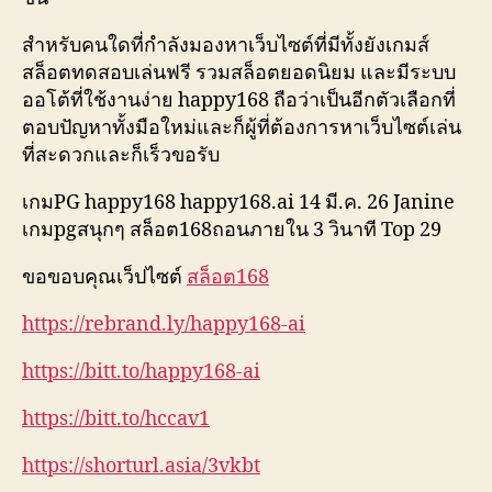
สำหรับคนใดที่กำลังมองหาเว็บไซต์ที่มีทั้งยังเกมส์
สล็อตทดสอบเล่นฟรี รวมสล็อตยอดนิยม และมีระบบ
ออโต้ที่ใช้งานง่าย happy168 ถือว่าเป็นอีกตัวเลือกที่
ตอบปัญหาทั้งมือใหม่และก็ผู้ที่ต้องการหาเว็บไซต์เล่น
ที่สะดวกและก็เร็วขอรับ
เกมPG happy168 happy168.ai 14 มี.ค. 26 Janine
เกมpgสนุกๆ สล็อต168ถอนภายใน 3 วินาที Top 29
ขอขอบคุณเว็ปไซต์
สล็อต168
https://rebrand.ly/happy168-ai
https://bitt.to/happy168-ai
https://bitt.to/hccav1
https://shorturl.asia/3vkbt