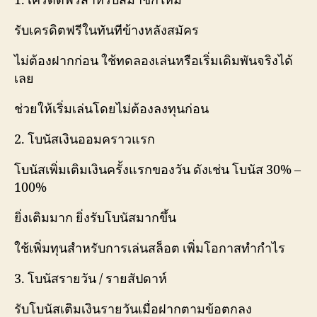
1. เครดิตฟรีสำหรับสมาชิกใหม่
รับเครดิตฟรีในทันทีข้างหลังสมัคร
ไม่ต้องฝากก่อน ใช้ทดลองเล่นหรือเริ่มเดิมพันจริงได้
เลย
ช่วยให้เริ่มเล่นโดยไม่ต้องลงทุนก่อน
2. โบนัสเงินออมคราวแรก
โบนัสเพิ่มเติมเงินครั้งแรกของวัน ดังเช่น โบนัส 30% –
100%
ยิ่งเติมมาก ยิ่งรับโบนัสมากขึ้น
ใช้เพิ่มทุนสำหรับการเล่นสล็อต เพิ่มโอกาสทำกำไร
3. โบนัสรายวัน / รายสัปดาห์
รับโบนัสเติมเงินรายวันเมื่อฝากตามข้อตกลง