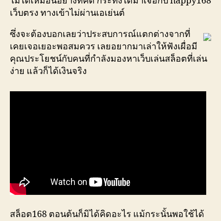
ไม่ได้เหมือนอย่างที่คิด กระทั่งได้มาเจอกับ happy168
เว็บตรง ทางเข้าไม่ผ่านเอเย่นต์
ซึ่งจะต้องบอกเลยว่าประสบการณ์แตกต่างจากที่
เคยเจอเยอะพอสมควร เลยอยากมาเล่าให้ฟังเผื่อมี
คุณประโยชน์กับคนที่กำลังมองหาเว็บเล่นสล็อตที่เล่น
ง่าย แล้วก็ได้เงินจริง
สล็อต168 ตอนต้นก็มิได้คิดอะไร แม้กระนั้นพอใช้ได้