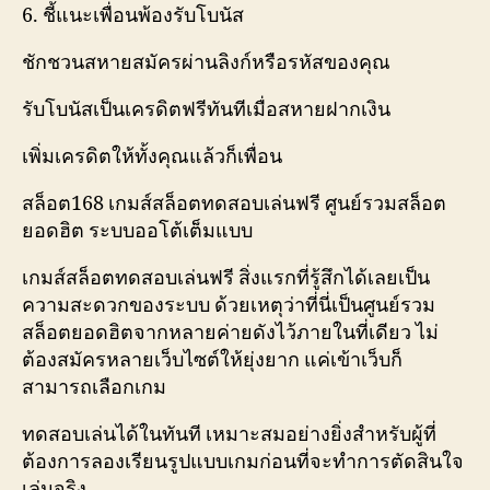
6. ชี้แนะเพื่อนพ้องรับโบนัส
ชักชวนสหายสมัครผ่านลิงก์หรือรหัสของคุณ
รับโบนัสเป็นเครดิตฟรีทันทีเมื่อสหายฝากเงิน
เพิ่มเครดิตให้ทั้งคุณแล้วก็เพื่อน
สล็อต168 เกมส์สล็อตทดสอบเล่นฟรี ศูนย์รวมสล็อต
ยอดฮิต ระบบออโต้เต็มแบบ
เกมส์สล็อตทดสอบเล่นฟรี สิ่งแรกที่รู้สึกได้เลยเป็น
ความสะดวกของระบบ ด้วยเหตุว่าที่นี่เป็นศูนย์รวม
สล็อตยอดฮิตจากหลายค่ายดังไว้ภายในที่เดียว ไม่
ต้องสมัครหลายเว็บไซต์ให้ยุ่งยาก แค่เข้าเว็บก็
สามารถเลือกเกม
ทดสอบเล่นได้ในทันที เหมาะสมอย่างยิ่งสำหรับผู้ที่
ต้องการลองเรียนรูปแบบเกมก่อนที่จะทำการตัดสินใจ
เล่นจริง