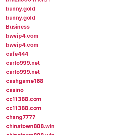
bunny.gold
bunny.gold
Business
bwvip4.com
bwvip4.com
cafe444
carlo999.net
carlo999.net
cashgame168
casino
cc11388.com
cc11388.com
chang7777
chinatown888.win