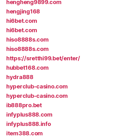
hengheng9899.com
hengjing168
hi6bet.com
hi6bet.com
hiso8888s.com
hiso8888s.com
https://sretthi99.bet/enter/
hubbet168.com
hydra888
hyperclub-casino.com
hyperclub-casino.com
ib888pro.bet
infyplus888.com
infyplus888.info
item388.com