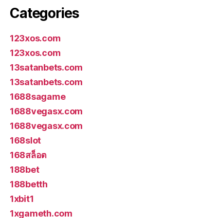
Categories
123xos.com
123xos.com
13satanbets.com
13satanbets.com
1688sagame
1688vegasx.com
1688vegasx.com
168slot
168สล็อต
188bet
188betth
1xbit1
1xgameth.com