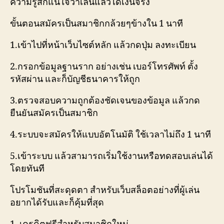
ความรู้สึกแน่ใจว่าเล่นแล้วได้เงินจริง
ขั้นตอนสมัครเป็นสมาชิกกล้วยๆข้างใน 1 นาที
1.เข้าไปที่หน้าเว็บไซต์หลัก แล้วกดปุ่ม ลงทะเบียน
2.กรอกข้อมูลฐานราก อย่างเช่น เบอร์โทรศัพท์ ตั้ง
รหัสผ่าน และก็บัญชีธนาคารให้ถูก
3.ตรวจสอบความถูกต้องชัดเจนของข้อมูล แล้วกด
ยืนยันสมัครเป็นสมาชิก
4.ระบบจะสมัครให้แบบอัตโนมัติ ใช้เวลาไม่ถึง 1 นาที
5.เข้าระบบ แล้วสามารถเริ่มใช้งานหรือทดสอบเล่นได้
โดยทันที
โปรโมชันที่สะดุดตา สำหรับเว็บสล็อตอย่างที่ผู้เล่น
อยากได้รับและก็คุ้มที่สุด