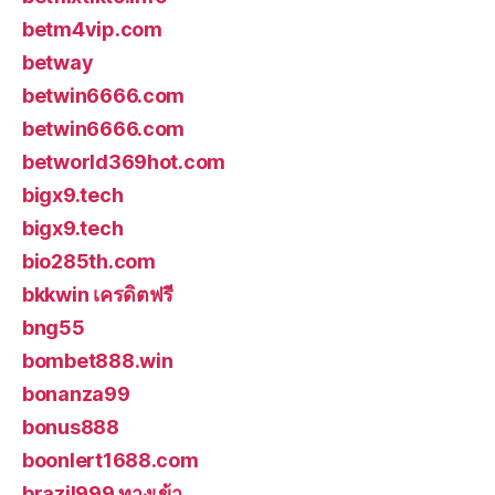
betm4vip.com
betway
betwin6666.com
betwin6666.com
betworld369hot.com
bigx9.tech
bigx9.tech
bio285th.com
bkkwin เครดิตฟรี
bng55
bombet888.win
bonanza99
bonus888
boonlert1688.com
brazil999 ทางเข้า