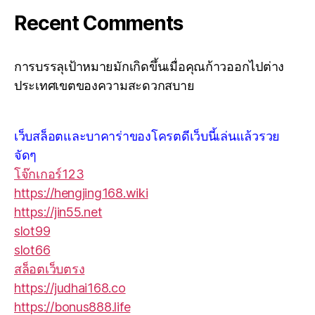
Recent Comments
การบรรลุเป้าหมายมักเกิดขึ้นเมื่อคุณก้าวออกไปต่าง
ประเทศเขตของความสะดวกสบาย
เว็บสล็อตและบาคาร่าของโครตดีเว็บนี้เล่นแล้วรวย
จัดๆ
โจ๊กเกอร์123
https://hengjing168.wiki
https://jin55.net
slot99
slot66
สล็อตเว็บตรง
https://judhai168.co
https://bonus888.life